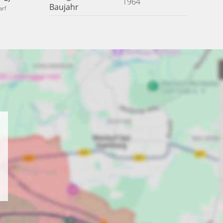
1964
Baujahr
arf