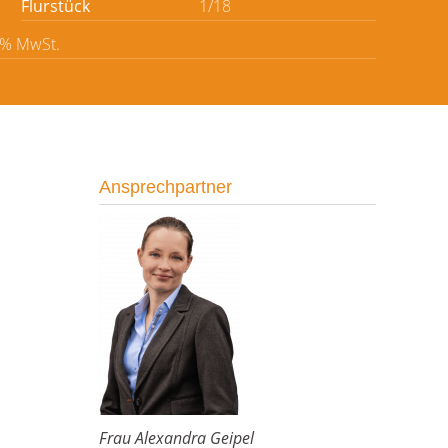
Flurstück
1/18
9% MwSt.
Ansprechpartner
Frau Alexandra Geipel