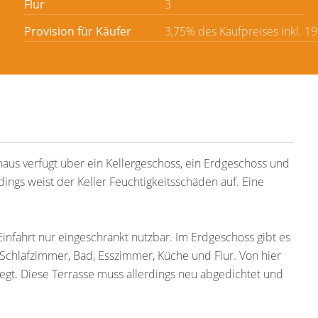
Flur
3
Provision für Käufer
3,75% des Kaufpreises inkl. 1
haus verfügt über ein Kellergeschoss, ein Erdgeschoss und
rdings weist der Keller Feuchtigkeitsschäden auf. Eine
 Einfahrt nur eingeschränkt nutzbar. Im Erdgeschoss gibt es
chlafzimmer, Bad, Esszimmer, Küche und Flur. Von hier
iegt. Diese Terrasse muss allerdings neu abgedichtet und