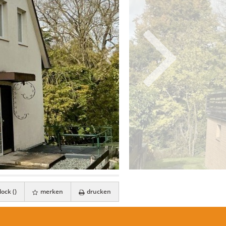
ock (
)
merken
drucken