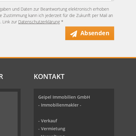
ngaben und Daten zur Beantwortung elektronisch erhoben
 Zustimmung kann ich jederzeit für die Zukunft per Mail an
. Link zur
Datenschutzerklärung
*
Absenden
R
KONTAKT
Geipel Immobilien GmbH
-
Immobilienmakler
-
-
Verkauf
- Vermietung