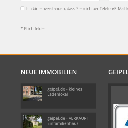
Ich bin einverstanden, dass Sie mich per Telefon/E-Mail 
* Pflichtfelder
NEUE IMMOBILIEN
GEIPE
geipel.de - kleines
Ladenlokal
geipel.de - VERKAUFT
Einfamilienhaus