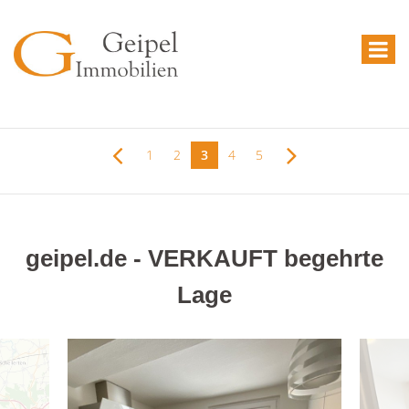
1
2
3
4
5
geipel.de - VERKAUFT begehrte
Lage