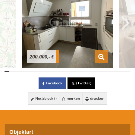
200.000,- €
Facebook
(Twitter)
Notizblock (
)
merken
drucken
Objektart