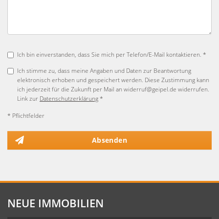
Ich bin einverstanden, dass Sie mich per Telefon/E-Mail kontaktieren. *
Ich stimme zu, dass meine Angaben und Daten zur Beantwortung
elektronisch erhoben und gespeichert werden. Diese Zustimmung kann
ich jederzeit für die Zukunft per Mail an widerruf@geipel.de widerrufen.
Link zur
Datenschutzerklärung
*
* Pflichtfelder
Absenden
NEUE IMMOBILIEN