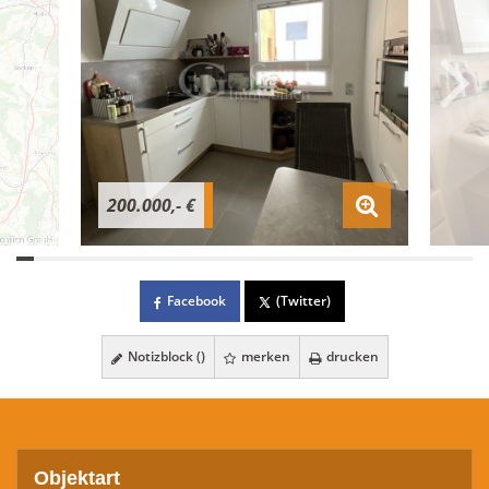
200.000,- €
Facebook
(Twitter)
Notizblock (
)
merken
drucken
Objektart