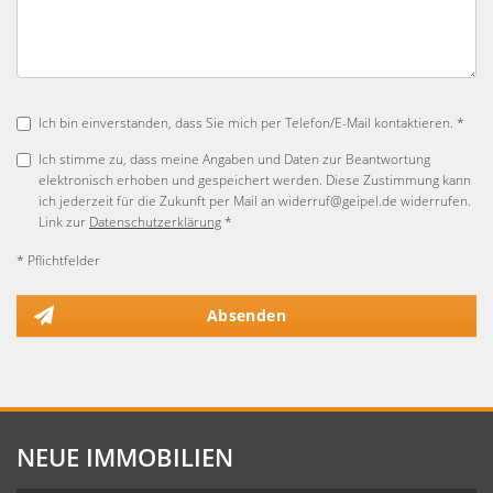
Ich bin einverstanden, dass Sie mich per Telefon/E-Mail kontaktieren. *
Ich stimme zu, dass meine Angaben und Daten zur Beantwortung
elektronisch erhoben und gespeichert werden. Diese Zustimmung kann
ich jederzeit für die Zukunft per Mail an widerruf@geipel.de widerrufen.
Link zur
Datenschutzerklärung
*
* Pflichtfelder
Absenden
NEUE IMMOBILIEN