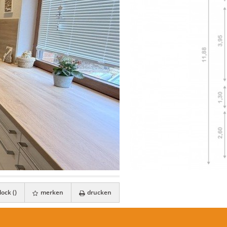
ock (
)
merken
drucken