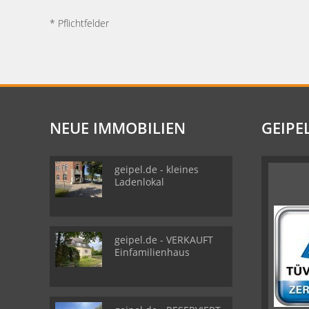
* Pflichtfelder
NEUE IMMOBILIEN
GEIPE
geipel.de - kleines
Ladenlokal
geipel.de - VERKAUFT
Einfamilienhaus