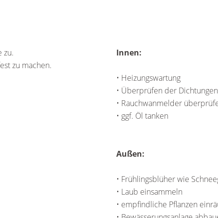
 zu.
Innen:
fest zu machen.
• Heizungswartung
• Überprüfen der Dichtungen
• Rauchwanmelder überprüf
• ggf. Öl tanken
Außen:
• Frühlingsblüher wie Schnee
• Laub einsammeln
• empfindliche Pflanzen einr
• Bewässerungsanlage abbau