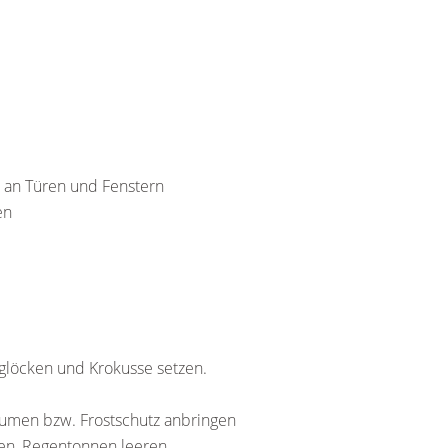
 an Türen und Fenstern
en
glöcken und Krokusse setzen.
äumen bzw. Frostschutz anbringen
en, Regentonnen leeren