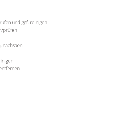
rüfen und ggf. reinigen
n/prüfen
n, nachsäen
inigen
 entfernen