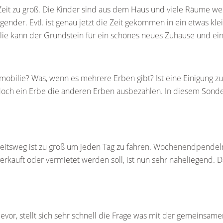
Zeit zu groß. Die Kinder sind aus dem Haus und viele Räume we
ender. Evtl. ist genau jetzt die Zeit gekommen in ein etwas k
ilie kann der Grundstein für ein schönes neues Zuhause und ei
obilie? Was, wenn es mehrere Erben gibt? Ist eine Einigung z
 ein Erbe die anderen Erben ausbezahlen. In diesem Sonderfall
eitsweg ist zu groß um jeden Tag zu fahren. Wochenendpendeln i
rkauft oder vermietet werden soll, ist nun sehr naheliegend. 
vor, stellt sich sehr schnell die Frage was mit der gemeinsame