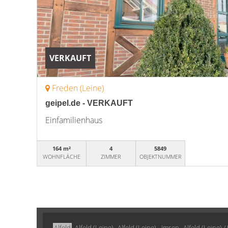
VERKAUFT
Freden (Leine)
geipel.de - VERKAUFT
Einfamilienhaus
164 m²
4
5849
WOHNFLÄCHE
ZIMMER
OBJEKTNUMMER
Alfeld
Alfeld (Leine)
Alfeld (Leine) - Imsen
Alfeld (Leine) 