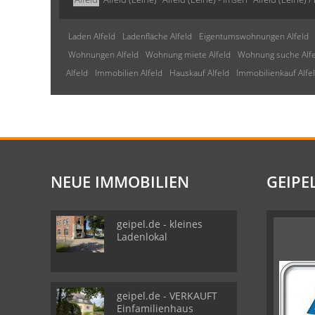
Laden Alfeld
Ladenfläche Alfeld
Eigentumswohnungen Alfeld
Wohnungen Alfeld
Wohnung miete Alfeld
Wohnung suche Alfe
Alfeld
Immobilien Alfeld
Hauskauf Alfeld
Immobilienkauf Alfe
NEUE IMMOBILIEN
GEIPE
geipel.de - kleines
Ladenlokal
geipel.de - VERKAUFT
Einfamilienhaus