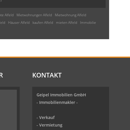
te Alfeld
Mietwohnungen Alfeld
Mietwohnung Alfeld
feld
Häuser Alfeld
kaufen Alfeld
mieten Alfeld
Immobilie
R
KONTAKT
Geipel Immobilien GmbH
-
Immobilienmakler
-
-
Verkauf
- Vermietung