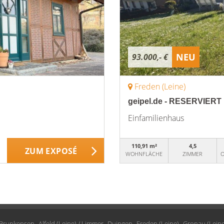
NEU
93.000,- €
Freden (Leine)
geipel.de - RESERVIERT 
Einfamilienhaus
110,91 m²
4,5
ZUM EXPOSÉ
WOHNFLÄCHE
ZIMMER
O
/ Brunkensen
Alfeld (Leine) / Limmer
Duingen
Freden (Leine)
Gronau (Leine