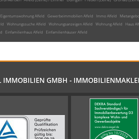
Eigentumswohnung Alfeld
Gewerbeimmobilien Alfeld
Immo Alfeld
Mietangebo
ld
Wohnungssuche Alfeld
Wohnungsanzeigen Alfeld
Wohnung Alfeld
Haus Al
ld
Einfamilienhaus Alfeld
Einfamilienhäuser Alfeld
L IMMOBILIEN GMBH - IMMOBILIENMAKLE