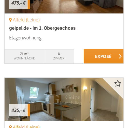
475,- €
Alfeld (Leine)
geipel.de - im 1. Obergeschoss
Etagenwohnung
71 m²
3
WOHNFLÄCHE
ZIMMER
435,- €
Alfeld (Leine)