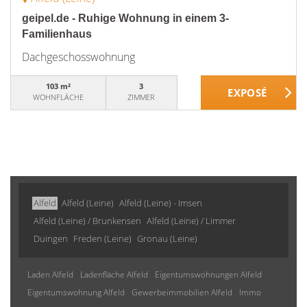
geipel.de - Ruhige Wohnung in einem 3-
Familienhaus
Dachgeschosswohnung
103 m²
3
WOHNFLÄCHE
ZIMMER
Alfeld
Alfeld (Leine)
Alfeld (Leine) - Imsen
Alfeld (Leine) / Brunkensen
Alfeld (Leine) / Limmer
Duingen
Freden (Leine)
Gronau (Leine)
Laden Alfeld
Ladenfläche Alfeld
Eigentumswohnungen Alfeld
Eigentumswohnung Alfeld
Gewerbeimmobilien Alfeld
Immo