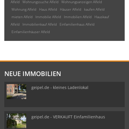
Alfeld
Wohnungssuche Alfeld
Wohnungsanzeigen Alfeld
Wohnung Alfeld
Haus Alfeld
Häuser Alfeld
kaufen Alfeld
mieten Alfeld
Immobilie Alfeld
Immobilien Alfeld
Hauskauf
Alfeld
Immobilienkauf Alfeld
Einfamilienhaus Alfeld
Einfamilienhäuser Alfeld
NEUE IMMOBILIEN
geipel.de - kleines Ladenlokal
geipel.de - VERKAUFT Einfamilienhaus