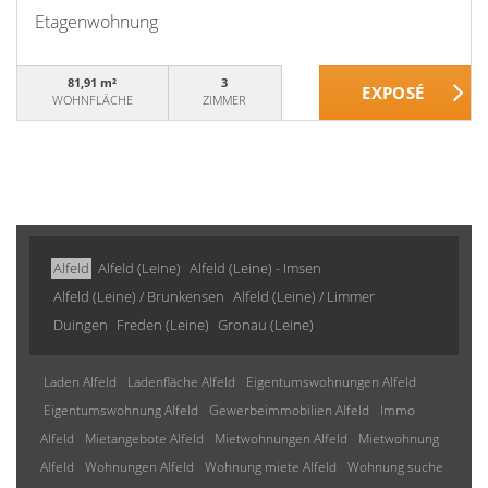
Etagenwohnung
81,91 m²
3
WOHNFLÄCHE
ZIMMER
Alfeld
Alfeld (Leine)
Alfeld (Leine) - Imsen
Alfeld (Leine) / Brunkensen
Alfeld (Leine) / Limmer
Duingen
Freden (Leine)
Gronau (Leine)
Laden Alfeld
Ladenfläche Alfeld
Eigentumswohnungen Alfeld
Eigentumswohnung Alfeld
Gewerbeimmobilien Alfeld
Immo
Alfeld
Mietangebote Alfeld
Mietwohnungen Alfeld
Mietwohnung
Alfeld
Wohnungen Alfeld
Wohnung miete Alfeld
Wohnung suche