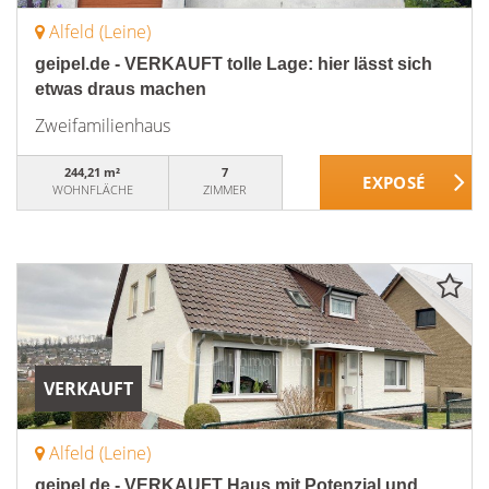
Alfeld (Leine)
geipel.de - VERKAUFT tolle Lage: hier lässt sich
etwas draus machen
Zweifamilienhaus
244,21 m²
7
WOHNFLÄCHE
ZIMMER
VERKAUFT
Alfeld (Leine)
geipel.de - VERKAUFT Haus mit Potenzial und