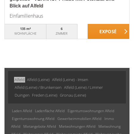
Blick auf Alfeld
Einfamilienhaus
135 m²
6
WOHNFLÄCHE
ZIMMER
Alfeld
Alfeld (Leine)
Alfeld (Leine) - Imsen
Alfeld (Leine) / Brunkensen
Alfeld (Leine) / Limmer
Duingen
Freden (Leine)
Gronau (Leine)
Laden Alfeld
Ladenfläche Alfeld
Eigentumswohnungen Alfeld
Eigentumswohnung Alfeld
Gewerbeimmobilien Alfeld
Immo
Alfeld
Mietangebote Alfeld
Mietwohnungen Alfeld
Mietwohnung