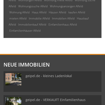
Alfeld
Wohnungen Alfeld
Wohnung miete Alfeld
Wohnung suche
Alfeld
Wohnungssuche Alfeld
Wohnungsanzeigen Alfeld
Wohnung Alfeld
Haus Alfeld
Häuser Alfeld
kaufen Alfeld
mieten Alfeld
Immobilie Alfeld
Immobilien Alfeld
Hauskauf
Alfeld
Immobilienkauf Alfeld
Einfamilienhaus Alfeld
Einfamilienhäuser Alfeld
NEUE IMMOBILIEN
geipel.de - kleines Ladenlokal
geipel.de - VERKAUFT Einfamilienhaus