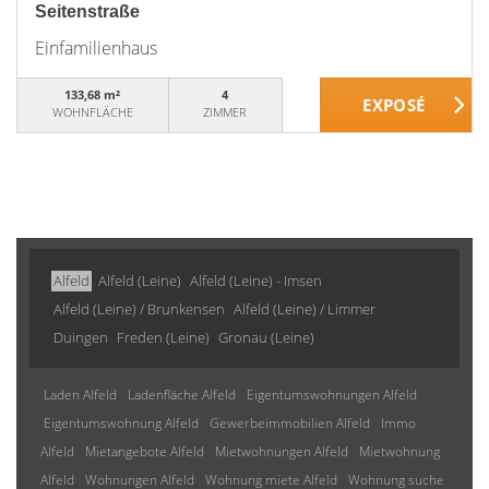
Seitenstraße
Einfamilienhaus
133,68 m²
4
WOHNFLÄCHE
ZIMMER
Alfeld
Alfeld (Leine)
Alfeld (Leine) - Imsen
Alfeld (Leine) / Brunkensen
Alfeld (Leine) / Limmer
Duingen
Freden (Leine)
Gronau (Leine)
Laden Alfeld
Ladenfläche Alfeld
Eigentumswohnungen Alfeld
Eigentumswohnung Alfeld
Gewerbeimmobilien Alfeld
Immo
Alfeld
Mietangebote Alfeld
Mietwohnungen Alfeld
Mietwohnung
Alfeld
Wohnungen Alfeld
Wohnung miete Alfeld
Wohnung suche