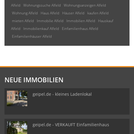
Alfeld
Wohnungssuche Alfeld
Wohnungsanzeigen Alfeld
Wohnung Alfeld
Haus Alfeld
Häuser Alfeld
kaufen Alfeld
mieten Alfeld
Immobilie Alfeld
Immobilien Alfeld
Hauskauf
Alfeld
Immobilienkauf Alfeld
Einfamilienhaus Alfeld
Einfamilienhäuser Alfeld
NEUE IMMOBILIEN
geipel.de - kleines Ladenlokal
geipel.de - VERKAUFT Einfamilienhaus