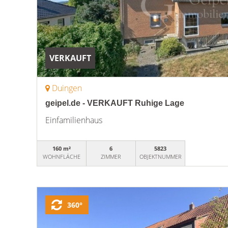
VERKAUFT
Duingen
geipel.de - VERKAUFT Ruhige Lage
Einfamilienhaus
160 m²
6
5823
WOHNFLÄCHE
ZIMMER
OBJEKTNUMMER
360°