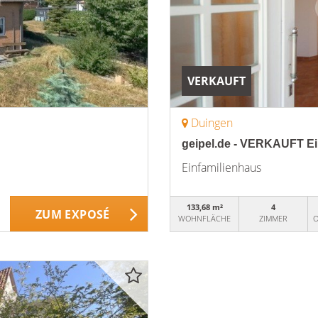
VERKAUFT
Duingen
geipel.de - VERKAUFT Ein
Einfamilienhaus
133,68 m²
4
ZUM EXPOSÉ
WOHNFLÄCHE
ZIMMER
O