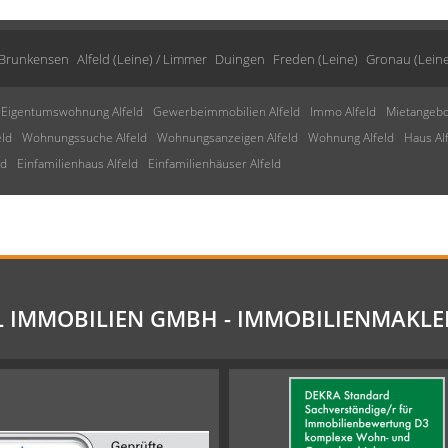
/ Brunkensen
Alfeld (Leine) / Limmer
Duingen
Freden (Leine)
Gronau (Leine
Eigentumswohnung Alfeld
Gewerbeimmobilien Alfeld
Immo Alfeld
Mietangebo
ld
Wohnungssuche Alfeld
Wohnungsanzeigen Alfeld
Wohnung Alfeld
Haus Al
ld
Einfamilienhaus Alfeld
Einfamilienhäuser Alfeld
L IMMOBILIEN GMBH - IMMOBILIENMAKLE