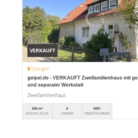
VERKAUFT
Duingen
geipel.de - VERKAUFT Zweifamilienhaus mit ge
und separater Werkstatt
Zweifamilienhaus
208 m²
6
6001
WOHNFLÄCHE
ZIMMER
OBJEKTNUMMER