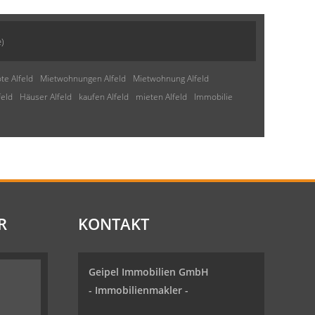
)
te Alfeld
Mietwohnungen Alfeld
Mietwohnung Alfeld
feld
Häuser Alfeld
kaufen Alfeld
mieten Alfeld
Immobilie
R
KONTAKT
Geipel Immobilien GmbH
-
Immobilienmakler
-