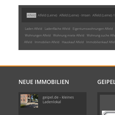
Alfeld
Alfeld (Leine)
Alfeld (Leine) - Imsen
Alfeld (Leine) 
Laden Alfeld
Ladenfläche Alfeld
Eigentumswohnungen Alfeld
Wohnungen Alfeld
Wohnung miete Alfeld
Wohnung suche Alfe
Alfeld
Immobilien Alfeld
Hauskauf Alfeld
Immobilienkauf Alfe
NEUE IMMOBILIEN
GEIPE
geipel.de - kleines
Ladenlokal