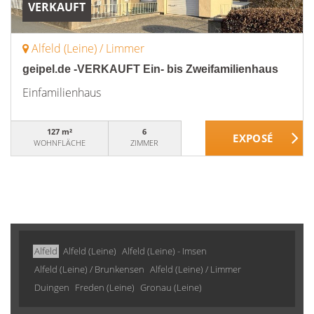
VERKAUFT
Alfeld (Leine) / Limmer
geipel.de -VERKAUFT Ein- bis Zweifamilienhaus
Einfamilienhaus
127 m²
6
WOHNFLÄCHE
ZIMMER
Alfeld
Alfeld (Leine)
Alfeld (Leine) - Imsen
Alfeld (Leine) / Brunkensen
Alfeld (Leine) / Limmer
Duingen
Freden (Leine)
Gronau (Leine)