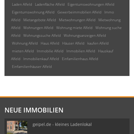
Laden Alfeld
Ladenfläche Alfeld
Eigentumswohnungen Alfeld
Eigentumswohnung Alfeld
Gewerbeimmobilien Alfeld
Immo
Alfeld
Mietangebote Alfeld
Mietwohnungen Alfeld
Mietwohnung
Alfeld
Wohnungen Alfeld
Wohnung miete Alfeld
Wohnung suche
Alfeld
Wohnungssuche Alfeld
Wohnungsanzeigen Alfeld
Wohnung Alfeld
Haus Alfeld
Häuser Alfeld
kaufen Alfeld
mieten Alfeld
Immobilie Alfeld
Immobilien Alfeld
Hauskauf
Alfeld
Immobilienkauf Alfeld
Einfamilienhaus Alfeld
Einfamilienhäuser Alfeld
NEUE IMMOBILIEN
geipel.de - kleines Ladenlokal