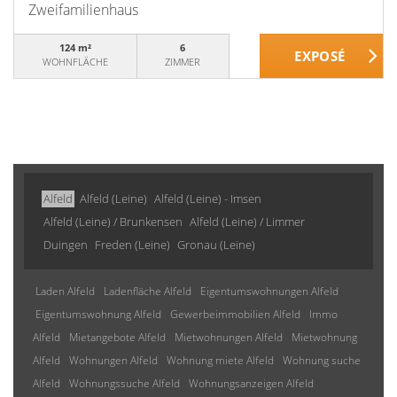
Zweifamilienhaus
124 m²
6
WOHNFLÄCHE
ZIMMER
Alfeld
Alfeld (Leine)
Alfeld (Leine) - Imsen
Alfeld (Leine) / Brunkensen
Alfeld (Leine) / Limmer
Duingen
Freden (Leine)
Gronau (Leine)
Laden Alfeld
Ladenfläche Alfeld
Eigentumswohnungen Alfeld
Eigentumswohnung Alfeld
Gewerbeimmobilien Alfeld
Immo
Alfeld
Mietangebote Alfeld
Mietwohnungen Alfeld
Mietwohnung
Alfeld
Wohnungen Alfeld
Wohnung miete Alfeld
Wohnung suche
Alfeld
Wohnungssuche Alfeld
Wohnungsanzeigen Alfeld