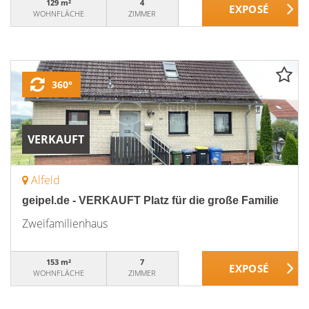
129 m²
4
WOHNFLÄCHE
ZIMMER
360°
VERKAUFT
Alfeld
geipel.de - VERKAUFT Platz für die große Familie
Zweifamilienhaus
153 m²
7
WOHNFLÄCHE
ZIMMER