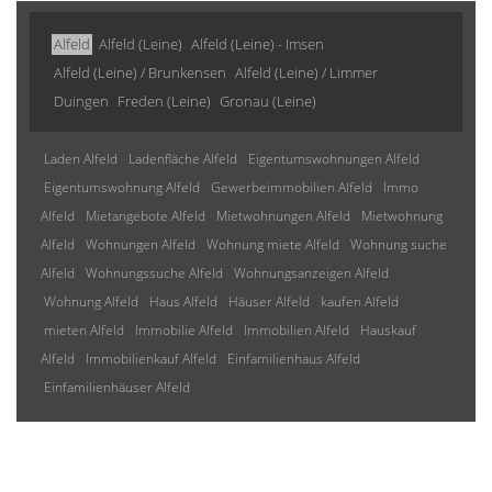
Alfeld
Alfeld (Leine)
Alfeld (Leine) - Imsen
Alfeld (Leine) / Brunkensen
Alfeld (Leine) / Limmer
Duingen
Freden (Leine)
Gronau (Leine)
Laden Alfeld
Ladenfläche Alfeld
Eigentumswohnungen Alfeld
Eigentumswohnung Alfeld
Gewerbeimmobilien Alfeld
Immo
Alfeld
Mietangebote Alfeld
Mietwohnungen Alfeld
Mietwohnung
Alfeld
Wohnungen Alfeld
Wohnung miete Alfeld
Wohnung suche
Alfeld
Wohnungssuche Alfeld
Wohnungsanzeigen Alfeld
Wohnung Alfeld
Haus Alfeld
Häuser Alfeld
kaufen Alfeld
mieten Alfeld
Immobilie Alfeld
Immobilien Alfeld
Hauskauf
Alfeld
Immobilienkauf Alfeld
Einfamilienhaus Alfeld
Einfamilienhäuser Alfeld